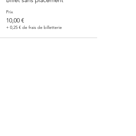
Billet sans placement
Prix
10,00 €
+ 0,25 € de frais de billetterie
Partager cet événement
Cinéthéact
06.72.11.51.96