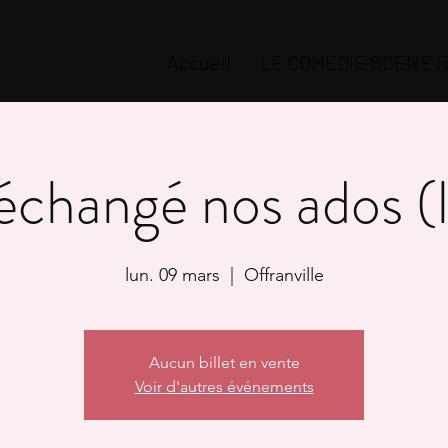
Accueil
LE COMEDIE SCENE 
échangé nos ados (
lun. 09 mars
  |  
Offranville
Aucun billet en vente
Voir d'autres événements