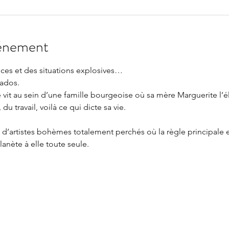
vénement
ces et des situations explosives… 
 ados.
 vit au sein d’une famille bourgeoise où sa mère Marguerite l’él
 du travail, voilà ce qui dicte sa vie. 
le d’artistes bohèmes totalement perchés où la règle principale es
anète à elle toute seule.