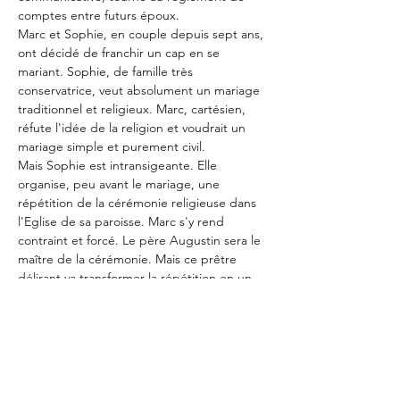
comptes entre futurs époux.
Marc et Sophie, en couple depuis sept ans, 
ont décidé de franchir un cap en se 
mariant. Sophie, de famille très 
conservatrice, veut absolument un mariage 
traditionnel et religieux. Marc, cartésien, 
réfute l'idée de la religion et voudrait un 
mariage simple et purement civil.
Mais Sophie est intransigeante. Elle 
organise, peu avant le mariage, une 
répétition de la cérémonie religieuse dans 
l'Eglise de sa paroisse. Marc s'y rend 
contraint et forcé. Le père Augustin sera le 
maître de la cérémonie. Mais ce prêtre 
délirant va transformer la répétition en un 
champ de bataille...
Partager cet événement